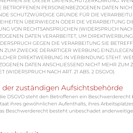
TNEHMEN SIE DIESER DATENSCHUTZERKLÄRUNG. WE
E BETROFFENEN PERSONENBEZOGENEN DATEN NICHT 
NDE SCHUTZWÜRDIGE GRÜNDE FÜR DIE VERARBEITUN
REIHEITEN ÜBERWIEGEN ODER DIE VERARBEITUNG D
NG VON RECHTSANSPRÜCHEN (WIDERSPRUCH NACH ART
OGENEN DATEN VERARBEITET, UM DIREKTWERBUNG 
 WIDERSPRUCH GEGEN DIE VERARBEITUNG SIE BETREF
ZUM ZWECKE DERARTIGER WERBUNG EINZULEGEN; D
 SOLCHER DIREKTWERBUNG IN VERBINDUNG STEHT. W
OGENEN DATEN ANSCHLIESSEND NICHT MEHR ZUM 
(WIDERSPRUCH NACH ART. 21 ABS. 2 DSGVO).
 der zuständigen Aufsichtsbehörde
die DSGVO steht den Betroffenen ein Beschwerderecht b
aat ihres gewöhnlichen Aufenthalts, ihres Arbeitsplatze
as Beschwerderecht besteht unbeschadet anderweitiger